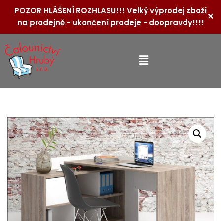
POZOR HLÁŠENÍ ROZHLASU!!! Velký výprodej zboží
✕
na prodejně - ukončení prodeje - doopravdy!!!!
Přeskočit
na
obsah