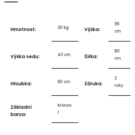
99
30 kg
Hmotnost:
Výška:
cm
80
43 cm
Výška sedu:
Šířka:
cm
2
90 cm
Hloubka:
Záruka:
roky
Kronos
Základní
1
barva: