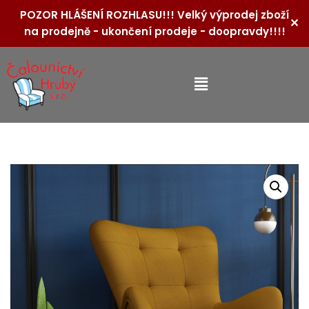
POZOR HLÁŠENÍ ROZHLASU!!! Velký výprodej zboží
✕
na prodejně - ukončení prodeje - doopravdy!!!!
Přeskočit
na
obsah