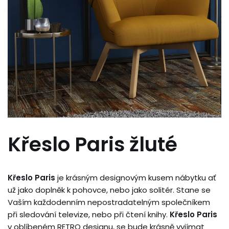
Křeslo Paris žluté
Křeslo Paris
je krásným designovým kusem nábytku ať
už jako doplněk k pohovce, nebo jako solitér. Stane se
Vaším každodenním nepostradatelným společníkem
při sledování televize, nebo při čtení knihy.
Křeslo Paris
v oblíbeném RETRO designu, se bude krásně vyjímat