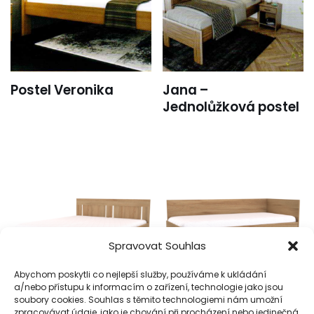
Postel Veronika
Jana –
Jednolůžková postel
Spravovat Souhlas
Abychom poskytli co nejlepší služby, používáme k ukládání
a/nebo přístupu k informacím o zařízení, technologie jako jsou
soubory cookies. Souhlas s těmito technologiemi nám umožní
Dvoulůžko VARIO s
Lůžko GALA se 2
zpracovávat údaje, jako je chování při procházení nebo jedinečná