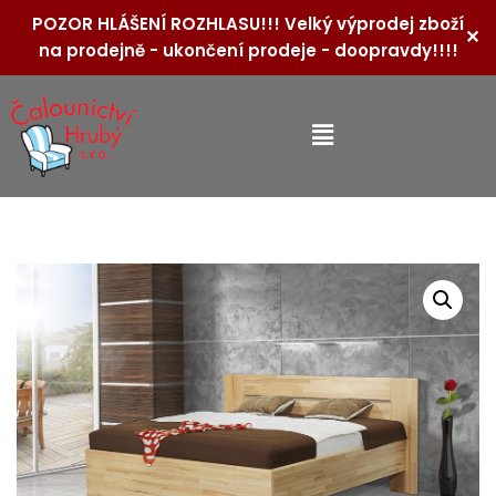
POZOR HLÁŠENÍ ROZHLASU!!! Velký výprodej zboží
✕
na prodejně - ukončení prodeje - doopravdy!!!!
Přeskočit
na
obsah